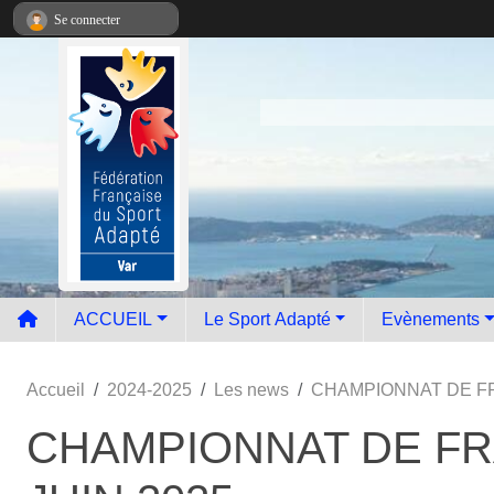
Panneau de gestion des cookies
Se connecter
ACCUEIL
Le Sport Adapté
Evènements
Accueil
2024-2025
Les news
CHAMPIONNAT DE FR
CHAMPIONNAT DE FRA