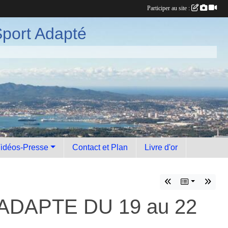
Participer au site :
port Adapté
idéos-Presse
Contact et Plan
Livre d'or
DAPTE DU 19 au 22