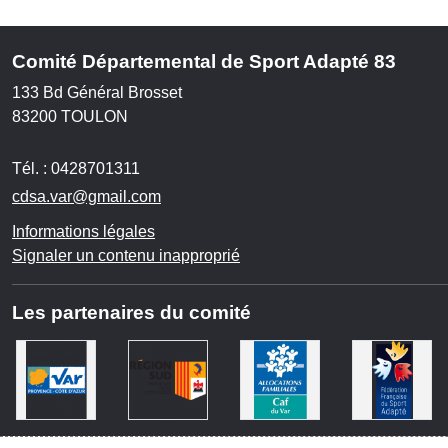
Comité Départemental de Sport Adapté 83
133 Bd Général Brosset
83200
TOULON
Tél. :
0428701311
cdsa.var@gmail.com
Informations légales
Signaler un contenu inapproprié
Les partenaires du comité