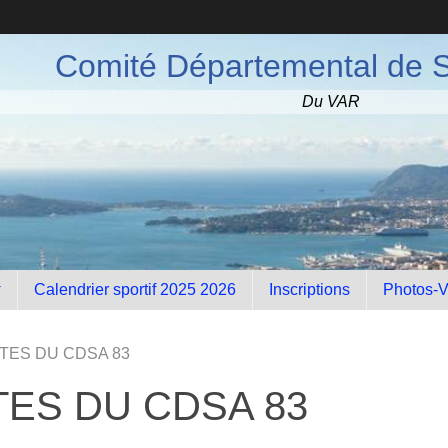
Comité Départemental de S
Du VAR
Calendrier sportif 2025 2026
Inscriptions
Photos-V
ITES DU CDSA 83
TES DU CDSA 83