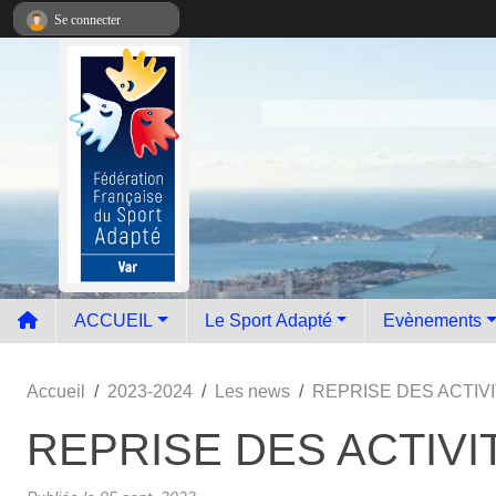
Panneau de gestion des cookies
Se connecter
ACCUEIL
Le Sport Adapté
Evènements
Accueil
2023-2024
Les news
REPRISE DES ACTIV
REPRISE DES ACTIVI