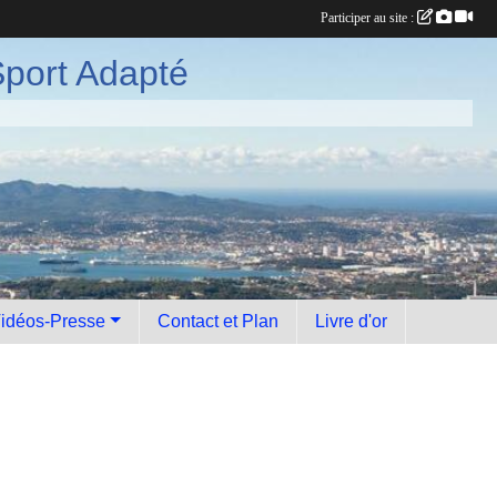
Participer au site :
port Adapté
idéos-Presse
Contact et Plan
Livre d'or