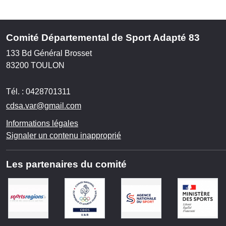
Comité Départemental de Sport Adapté 83
133 Bd Général Brosset
83200
TOULON
Tél. :
0428701311
cdsa.var@gmail.com
Informations légales
Signaler un contenu inapproprié
Les partenaires du comité