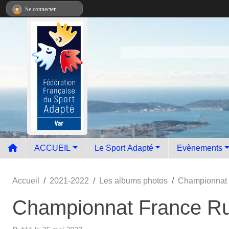
Panneau de gestion des cookies
Se connecter
ACCUEIL
Le Sport Adapté
Evènements
Accueil
2021-2022
Les albums photos
Championnat 
Championnat France Ru