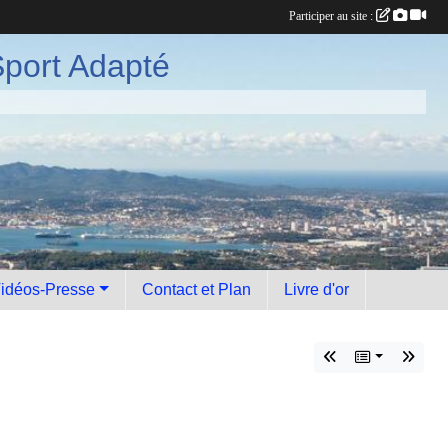
Participer au site :
port Adapté
idéos-Presse
Contact et Plan
Livre d'or