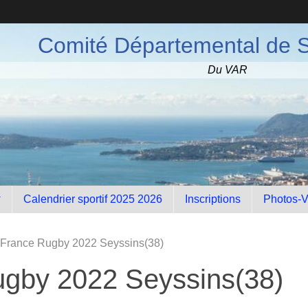
Comité Départemental de S
Du VAR
Calendrier sportif 2025 2026
Inscriptions
Photos-V
France Rugby 2022 Seyssins(38)
gby 2022 Seyssins(38)